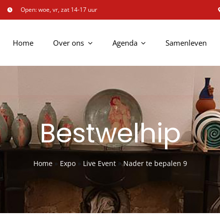
Open: woe, vr, zat 14-17 uur
Home
Over ons
Agenda
Samenleven
Bestwelhip
Home
»
Expo
»
Live Event
»
Nader te bepalen 9