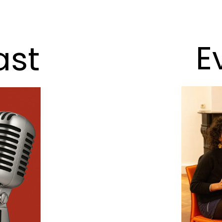
E
ast