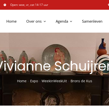
Open: woe, vr, zat 14-17 uur
Home
Over ons
Agenda
Samenleven
Vivianne Schuijre
Home
»
Expo
»
WeekInWeekUit
»
Brons de Kus