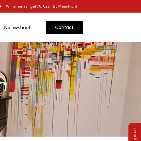
Wilhelminasingel 70, 6221 BL Maastricht
Nieuwsbrief
Contact
n