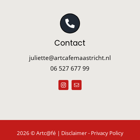
Contact
juliette@artcafemaastricht.nl
06 527 677 99
2026 © Artc@fé |
Disclaimer
-
Privacy Policy