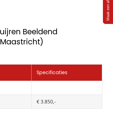
Maak een afspraak
uijren Beeldend
Maastricht)
Specificaties
€ 3.850,-