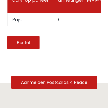
acryl op paneel
afmetingen: 14×14 cm
Prijs
€
Bestel
Aanmelden Postcards 4 Peace