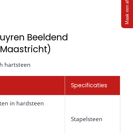
Maak een afspraak
huyren Beeldend
Maastricht)
h hartsteen
Specificaties
ten in hardsteen
Stapelsteen