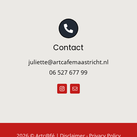
Contact
juliette@artcafemaastricht.nl
06 527 677 99
2026 © Artc@fé |
Disclaimer
-
Privacy Policy