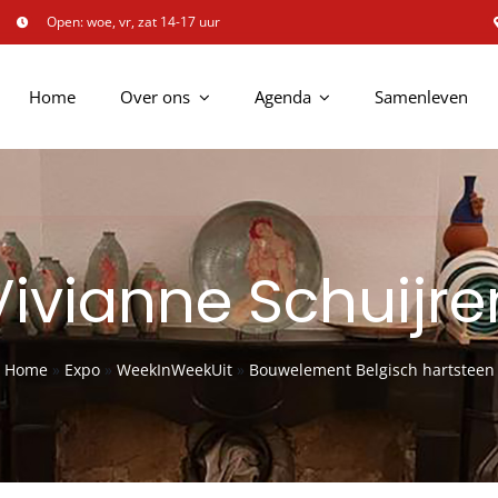
Open: woe, vr, zat 14-17 uur
Home
Over ons
Agenda
Samenleven
Vivianne Schuijre
Home
»
Expo
»
WeekInWeekUit
»
Bouwelement Belgisch hartsteen