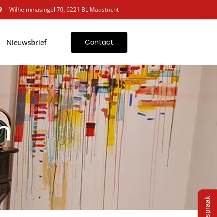
Wilhelminasingel 70, 6221 BL Maastricht
Nieuwsbrief
Contact
n