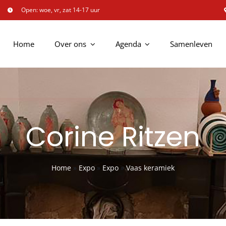
Open: woe, vr, zat 14-17 uur
Home
Over ons
Agenda
Samenleven
Corine Ritzen
Home
»
Expo
»
Expo
»
Vaas keramiek