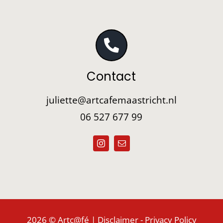
Contact
juliette@artcafemaastricht.nl
06 527 677 99
2026 © Artc@fé |
Disclaimer
-
Privacy Policy