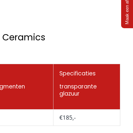
Maak een afspraak
n Ceramics
Specificaties
igmenten
transparante
glazuur
€185,-